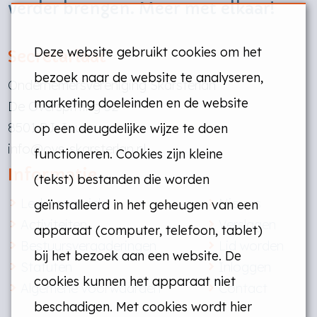
verder brengen. Meer met elkaar!
Deze website gebruikt cookies om het
Secretariaat
bezoek naar de website te analyseren,
Ondernemersvereniging Skarsterlân
marketing doeleinden en de website
De Overspitting 52
8501 PJ Joure
op een deugdelijke wijze te doen
info@ovs-skarsterlan.nl
functioneren. Cookies zijn kleine
Informatie
(tekst) bestanden die worden
Ledenoverzicht
Nieuws
geïnstalleerd in het geheugen van een
Activiteiten
Verslagen
apparaat (computer, telefoon, tablet)
Bestuursvergaderingen
Lid worden
bij het bezoek aan een website. De
Statuten
Inloggen
cookies kunnen het apparaat niet
Algemene voorwaarden
Contact
beschadigen. Met cookies wordt hier