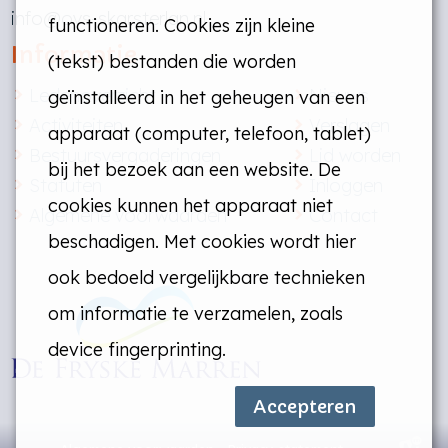
info@ovs-skarsterlan.nl
functioneren. Cookies zijn kleine
Informatie
(tekst) bestanden die worden
Ledenoverzicht
Nieuws
geïnstalleerd in het geheugen van een
Activiteiten
Verslagen
apparaat (computer, telefoon, tablet)
Bestuursvergaderingen
Lid worden
bij het bezoek aan een website. De
Statuten
Inloggen
cookies kunnen het apparaat niet
Algemene voorwaarden
Contact
beschadigen. Met cookies wordt hier
ook bedoeld vergelijkbare technieken
om informatie te verzamelen, zoals
device fingerprinting.
Accepteren