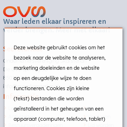
Waar leden elkaar inspireren en
verder brengen. Meer met elkaar!
Deze website gebruikt cookies om het
Secretariaat
bezoek naar de website te analyseren,
Ondernemersvereniging Skarsterlân
marketing doeleinden en de website
De Overspitting 52
8501 PJ Joure
op een deugdelijke wijze te doen
info@ovs-skarsterlan.nl
functioneren. Cookies zijn kleine
Informatie
(tekst) bestanden die worden
Ledenoverzicht
Nieuws
geïnstalleerd in het geheugen van een
Activiteiten
Verslagen
apparaat (computer, telefoon, tablet)
Bestuursvergaderingen
Lid worden