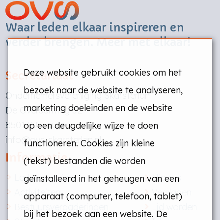
Waar leden elkaar inspireren en
verder brengen. Meer met elkaar!
Deze website gebruikt cookies om het
Secretariaat
bezoek naar de website te analyseren,
Ondernemersvereniging Skarsterlân
marketing doeleinden en de website
De Overspitting 52
8501 PJ Joure
op een deugdelijke wijze te doen
info@ovs-skarsterlan.nl
functioneren. Cookies zijn kleine
Informatie
(tekst) bestanden die worden
Ledenoverzicht
Nieuws
geïnstalleerd in het geheugen van een
Activiteiten
Verslagen
apparaat (computer, telefoon, tablet)
Bestuursvergaderingen
Lid worden
bij het bezoek aan een website. De