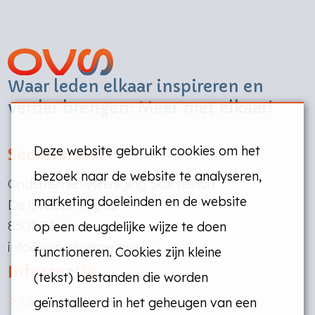
Waar leden elkaar inspireren en
verder brengen. Meer met elkaar!
Deze website gebruikt cookies om het
Secretariaat
bezoek naar de website te analyseren,
Ondernemersvereniging Skarsterlân
marketing doeleinden en de website
De Overspitting 52
8501 PJ Joure
op een deugdelijke wijze te doen
info@ovs-skarsterlan.nl
functioneren. Cookies zijn kleine
Informatie
(tekst) bestanden die worden
Ledenoverzicht
Nieuws
geïnstalleerd in het geheugen van een