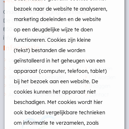
Secretariaat
bezoek naar de website te analyseren,
Ondernemersvereniging Skarsterlân
marketing doeleinden en de website
De Overspitting 52
8501 PJ Joure
op een deugdelijke wijze te doen
info@ovs-skarsterlan.nl
functioneren. Cookies zijn kleine
Informatie
(tekst) bestanden die worden
Ledenoverzicht
Nieuws
geïnstalleerd in het geheugen van een
Activiteiten
Verslagen
apparaat (computer, telefoon, tablet)
Bestuursvergaderingen
Lid worden
bij het bezoek aan een website. De
Statuten
Inloggen
cookies kunnen het apparaat niet
Algemene voorwaarden
Contact
beschadigen. Met cookies wordt hier
ook bedoeld vergelijkbare technieken
om informatie te verzamelen, zoals