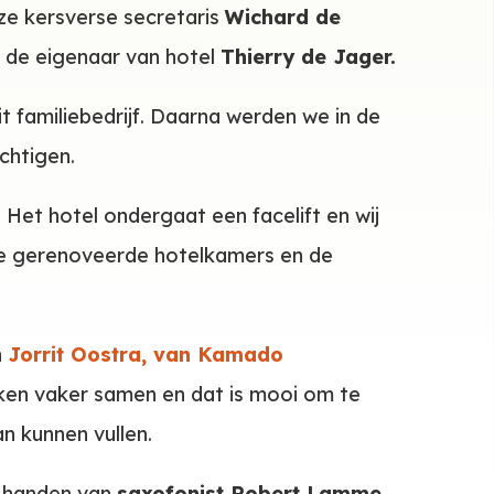
e kersverse secretaris
Wichard de
 de eigenaar van hotel
Thierry de Jager.
t familiebedrijf. Daarna werden we in de
chtigen.
 Het hotel ondergaat een facelift en wij
xe gerenoveerde hotelkamers en de
n
Jorrit Oostra, van Kamado
erken vaker samen en dat is mooi om te
an kunnen vullen.
n handen van
saxofonist Robert Lamme.