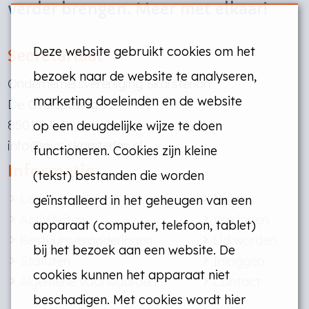
verder brengen. Meer met elkaar!
Deze website gebruikt cookies om het
Secretariaat
bezoek naar de website te analyseren,
Ondernemersvereniging Skarsterlân
marketing doeleinden en de website
De Overspitting 52
8501 PJ Joure
op een deugdelijke wijze te doen
info@ovs-skarsterlan.nl
functioneren. Cookies zijn kleine
Informatie
(tekst) bestanden die worden
Ledenoverzicht
Nieuws
geïnstalleerd in het geheugen van een
Activiteiten
Verslagen
apparaat (computer, telefoon, tablet)
Bestuursvergaderingen
Lid worden
bij het bezoek aan een website. De
Statuten
Inloggen
cookies kunnen het apparaat niet
Algemene voorwaarden
Contact
beschadigen. Met cookies wordt hier